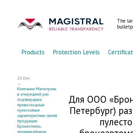
Перейти к основному содержанию
The la
bulletp
Products
Protection Levels
Certifica
26 Dec
←
Компания Магистраль
в очередной раз
Для ООО «Брон
подтвердила
превосходные
Петербург) ра
пулестойкие
характеристики своей
пулесто
продукции.
Бронестекло,
произведённое