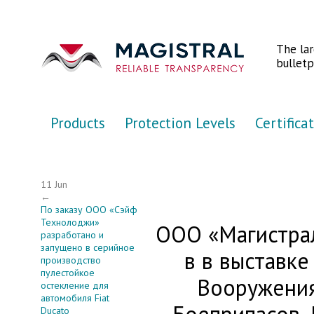
Перейти к основному содержанию
The la
bulletp
Products
Protection Levels
Certifica
11 Jun
←
По заказу ООО «Сэйф
Технолоджи»
ООО «Магистрал
разработано и
запущено в серийное
в в выставке
производство
пулестойкое
Вооружения
остекление для
автомобиля Fiat
Ducato