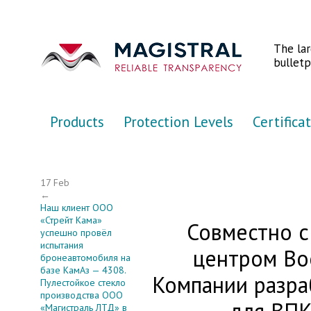
Перейти к основному содержанию
The la
bulletp
Products
Protection Levels
Certifica
17 Feb
←
Наш клиент ООО
«Стрейт Кама»
Совместно 
успешно провёл
испытания
центром В
бронеавтомобиля на
базе КамАз — 4308.
Компании разра
Пулестойкое стекло
производства ООО
«Магистраль ЛТД» в