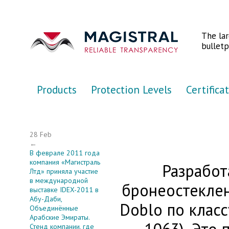
Перейти к основному содержанию
The la
bulletp
Products
Protection Levels
Certifica
28 Feb
←
В феврале 2011 года
компания «Магистраль
Разработ
Лтд» приняла участие
в международной
бронеостеклен
выставке IDEX-2011 в
Абу-Даби,
Doblo по клас
Объединённые
Арабские Эмираты.
Стенд компании, где