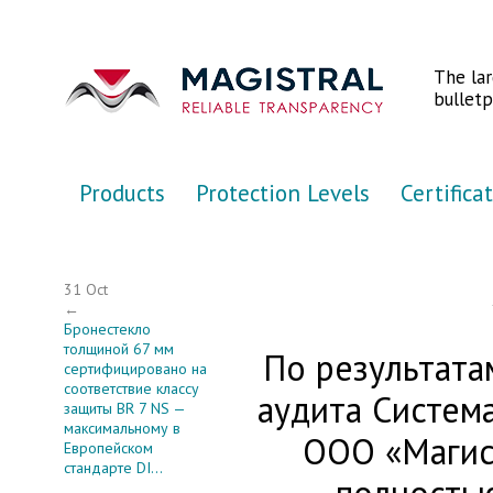
Перейти к основному содержанию
The la
bulletp
Products
Protection Levels
Certifica
31 Oct
←
Бронестекло
толщиной 67 мм
По результата
сертифицировано на
соответствие классу
аудита Систем
защиты BR 7 NS —
максимальному в
ООО «Магис
Европейском
стандарте DI...