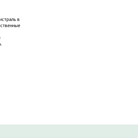
истраль в
ественные
е
.