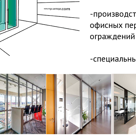
-производс
офисных пе
ограждений
-специальны