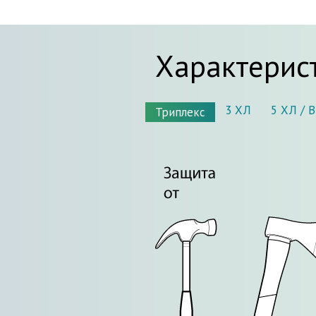
Характерис
3 ХЛ
5 ХЛ / 
Триплекс