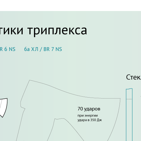
тики триплекса
BR 6 NS
6а ХЛ / BR 7 NS