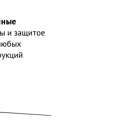
нные
ы и защитое
 любых
рукций