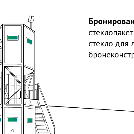
Бронирова
стеклопакет
стекло для
бронеконст