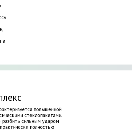
о
ссу
т
н,
и в
плекс
арактеризуется повышенной
сическими стеклопакетами.
о разбить сильным ударом
 практически полностью