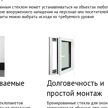
анным стеклом может устанавливаться на объектах любо
озе вооруженного нападения на персонал или посетителе
ащиты можно выбрать исходя из требуемого уровня
ваемые
Долговечность и
ы
простой монтаж
еклопакетов
Бронированные стекла для окон
ты от попадания
отличаются от обычных тем, что