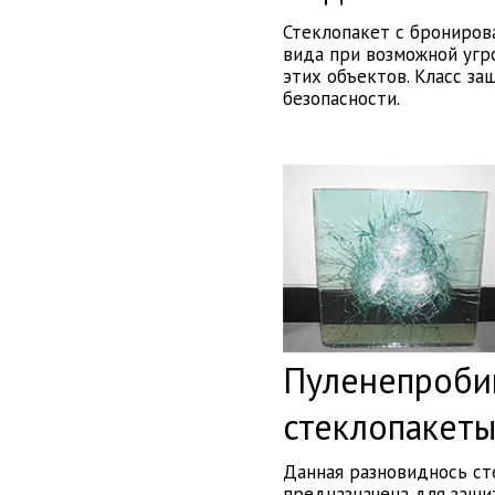
Стеклопакет с брониров
вида при возможной угр
этих объектов. Класс з
безопасности.
Пуленепроби
стеклопакет
Данная разновиднось ст
предназначена для защи