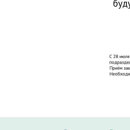
буд
С 28 июля
подраздел
Приём зак
Необходим