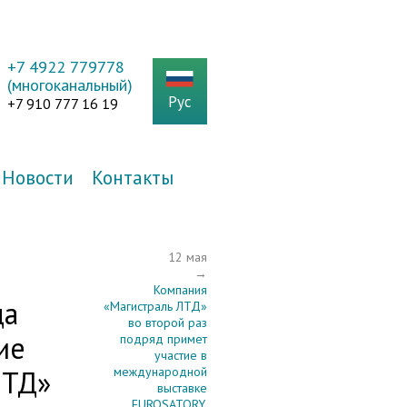
+7 4922 779778
(многоканальный)
Рус
+7 910 777 16 19
Новости
Контакты
12 мая
→
Компания
да
«Магистраль ЛТД»
во второй раз
ие
подряд примет
участие в
ЛТД»
международной
выставке
EUROSATORY,