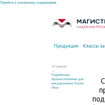
Перейти к основному содержанию
Продукция
Классы з
14 апреля
←
Разработано
С
бронеостекление для
внедорожника Toyota
п
Hilux
под