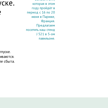
ске.
которая в этом
году пройдёт в
е
период с 16 по 20
июня в Париже,
Франция.
Предлагаем
посетить наш стенд
J 521 в 5-ом
павильоне.
пуске.
иваются.
е сбыта.