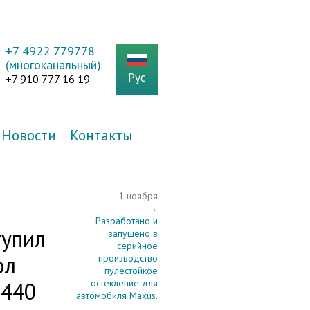
+7 4922 779778
(многоканальный)
Рус
+7 910 777 16 19
Новости
Контакты
1 ноября
→
Разработано и
тупил
запущено в
серийное
ол
производство
пулестойкое
2440
остекление для
автомобиля Maxus.