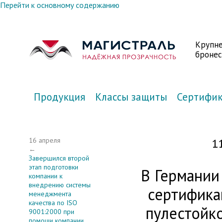
Перейти к основному содержанию
Крупн
бронес
Продукция
Классы защиты
Сертифи
16 апреля
1
←
Завершился второй
этап подготовки
В Германии
компании к
внедрению системы
сертифика
менеджмента
качества по ISO
пулестойк
9001:2000 при
помощи компании