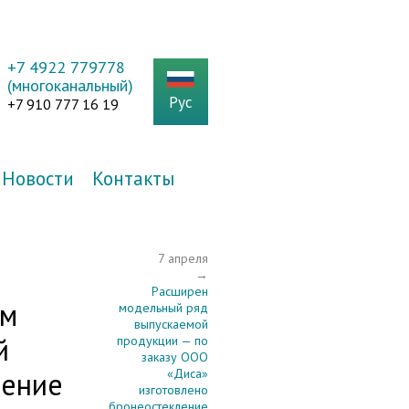
+7 4922 779778
(многоканальный)
Рус
+7 910 777 16 19
Новости
Контакты
7 апреля
→
Расширен
ым
модельный ряд
выпускаемой
й
продукции — по
заказу ООО
ление
«Диса»
изготовлено
бронеостекление